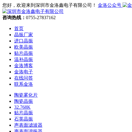
您好，欢迎来到深圳市金洛鑫电子有限公司！
金洛公众号
咨询热线：
0755-27837162
首页
晶振厂家
进口晶振
欧美晶振
贴片晶振
温补晶振
金洛博客
金洛电子
在线问答
联系金洛
陶瓷雾化片
陶瓷晶振
32.768K
贴片晶振
石英晶振
声表面滤波器
声表面谐振器