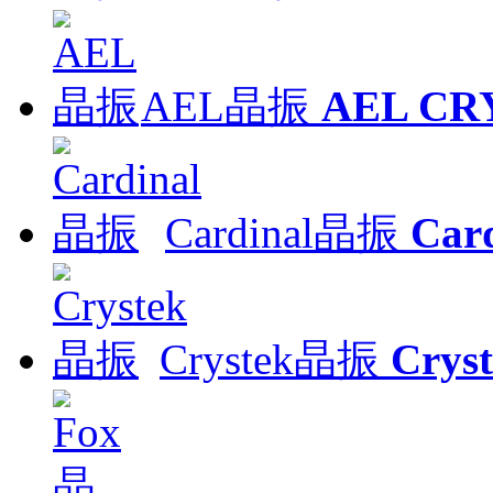
AEL晶振
AEL CR
Cardinal晶振
Ca
Crystek晶振
Cry